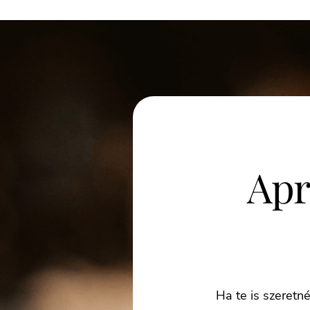
Apr
Ha te is szeretn