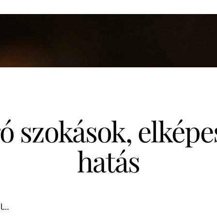
ó szokások, elképe
hatás
él…