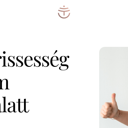
frissesség
m
latt