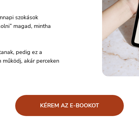
ennapi szokások
solni” magad, mintha
tanak, pedig ez a
 működj, akár perceken
KÉREM AZ E-BOOKOT