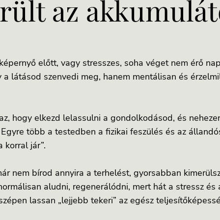
ült az akkumulát
z képernyő előtt, vagy stresszes, soha véget nem érő nap
a látásod szenvedi meg, hanem mentálisan és érzelmi
z, hogy elkezd lelassulni a gondolkodásod, és nehezen
Egyre több a testedben a fizikai feszülés és az állandó
 korral jár”.
ár nem bírod annyira a terhelést, gyorsabban kimerülsz
normálisan aludni, regenerálódni, mert hát a stressz és 
i szépen lassan „lejjebb tekeri” az egész teljesítőképess