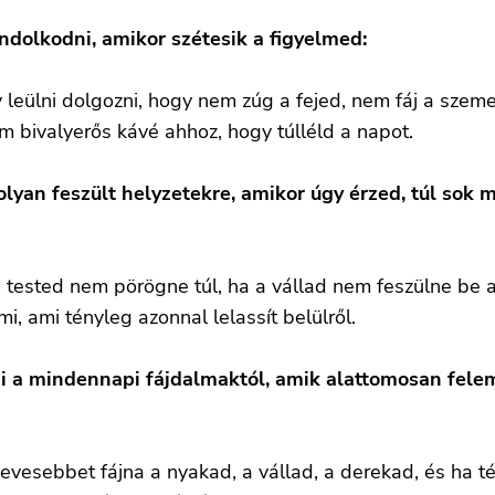
ondolkodni, amikor szétesik a figyelmed:
 leülni dolgozni, hogy nem zúg a fejed, nem fáj a szem
m bivalyerős kávé ahhoz, hogy túlléld a napot.
olyan feszült helyzetekre, amikor úgy érzed, túl sok 
a tested nem pörögne túl, ha a vállad nem feszülne be 
i, ami tényleg azonnal lelassít belülről.
 a mindennapi fájdalmaktól, amik alattomosan felem
kevesebbet fájna a nyakad, a vállad, a derekad, és ha t