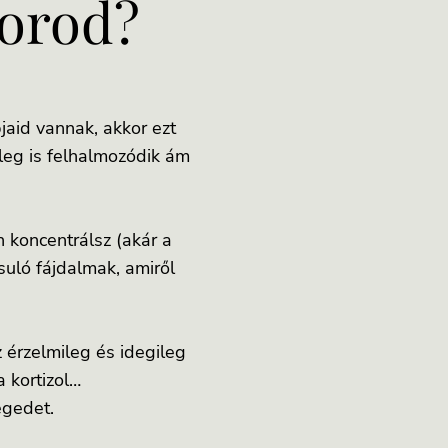
orod?
jaid vannak, akkor ezt
leg is felhalmozódik ám
 koncentrálsz (akár a
suló fájdalmak, amiről
 érzelmileg és idegileg
a kortizol…
égedet.