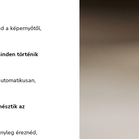
ed a képernyőtől,
minden történik
automatikusan,
észtik az
ényleg éreznéd,