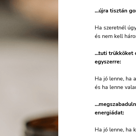
…újra tisztán g
Ha szeretnél úgy
és nem kell háro
…tuti trükköket 
egyszerre:
Ha jó lenne, ha 
és ha lenne valam
…megszabadulni
energiádat:
Ha jó lenne, ha 