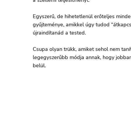
a szellemi teljesítményt.
Egyszerű, de hihetetlenül erőteljes mind
gyűjteménye, amikkel úgy tudod “átkapc
újraindítanád a tested.
Csupa olyan trükk, amiket sehol nem taní
legegyszerűbb módja annak, hogy jobban
belül.