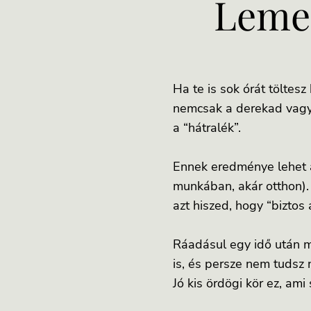
Lemer
Ha te is sok órát töltes
nemcsak a derekad vagy 
a “hátralék”.
Ennek eredménye lehet a
munkában, akár otthon). 
azt hiszed, hogy “biztos a
Ráadásul egy idő után m
is, és persze nem tudsz 
Jó kis ördögi kör ez, am