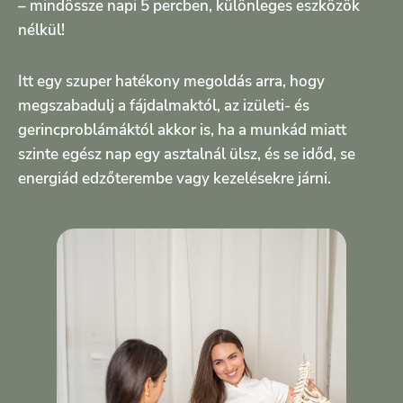
– mindössze napi 5 percben, különleges eszközök
nélkül!
Itt egy szuper hatékony megoldás arra, hogy
megszabadulj a fájdalmaktól, az izületi- és
gerincproblámáktól akkor is, ha a munkád miatt
szinte egész nap egy asztalnál ülsz, és se időd, se
energiád edzőterembe vagy kezelésekre járni.