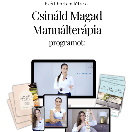
Ezért hoztam létre a
Csináld Magad
Manuálterápia
programot: