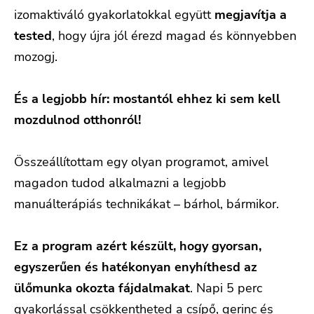
izomaktiváló gyakorlatokkal együtt
megjavítja a
tested
, hogy újra jól érezd magad és könnyebben
mozogj.
És a legjobb hír: mostantól ehhez ki sem kell
mozdulnod otthonról!
Összeállítottam egy olyan programot, amivel
magadon tudod alkalmazni a legjobb
manuálterápiás technikákat – bárhol, bármikor.
Ez a program azért készült, hogy gyorsan,
egyszerűen és hatékonyan enyhíthesd az
ülőmunka okozta fájdalmakat
. Napi 5 perc
gyakorlással csökkentheted a csípő, gerinc és