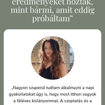
eredményeket hoztak,
mint bármi, amit eddig
próbáltam”
„Nagyon szuperül tudtam alkalmazni a napi
gyakorlatokat úgy is, hogy most itthon vagyok
a féléves kislányommal. A szoptatás és a