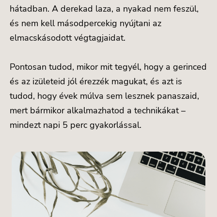
hátadban. A derekad laza, a nyakad nem feszül,
és nem kell másodpercekig nyújtani az
elmacskásodott végtagjaidat.
Pontosan tudod, mikor mit tegyél, hogy a gerinced
és az izületeid jól érezzék magukat, és azt is
tudod, hogy évek múlva sem lesznek panaszaid,
mert bármikor alkalmazhatod a technikákat –
mindezt napi 5 perc gyakorlással.