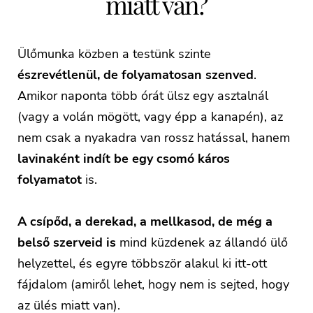
miatt van?
Ülőmunka közben a testünk szinte
észrevétlenül, de folyamatosan szenved
.
Amikor naponta több órát ülsz egy asztalnál
(vagy a volán mögött, vagy épp a kanapén), az
nem csak a nyakadra van rossz hatással, hanem
lavinaként indít be egy csomó káros
folyamatot
is.
A csípőd, a derekad, a mellkasod, de még a
belső szerveid is
mind küzdenek az állandó ülő
helyzettel, és egyre többször alakul ki itt-ott
fájdalom (amiről lehet, hogy nem is sejted, hogy
az ülés miatt van).