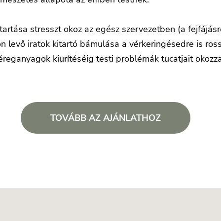
rtása stresszt okoz az egész szervezetben (a fejfájásr
n levő iratok kitartó bámulása a vérkeringésedre is ros
reganyagok kiürítéséig testi problémák tucatjait okozza
TOVÁBB AZ AJÁNLATHOZ