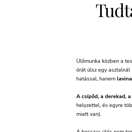
Tudta
Ülőmunka közben a tes
órát ülsz egy asztalná
hatással, hanem
lavin
A csípőd, a derekad, a
helyzettel, és egyre töb
miatt van).
A hosszas ülés nem ter