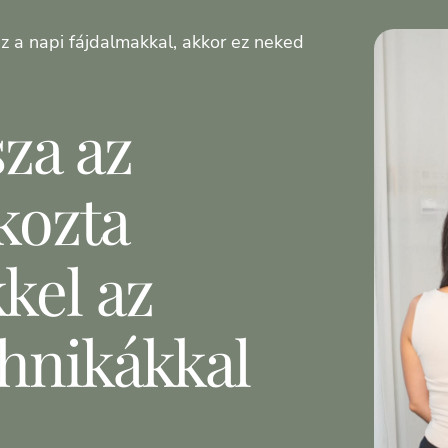
z a napi fájdalmakkal, akkor ez neked
sza az
kozta
kel az
chnikákkal