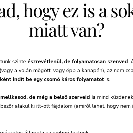
d, hogy ez is a so
miatt van?
tünk szinte
észrevétlenül, de folyamatosan szenved
.
l (vagy a volán mögött, vagy épp a kanapén), az nem cs
aként indít be egy csomó káros folyamatot
is.
 mellkasod, de még a belső szerveid is
mind küzdenek 
bször alakul ki itt-ott fájdalom (amiről lehet, hogy nem 
mészetes állapota az emberi testnek.