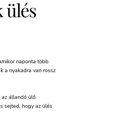
k ülés
 Amikor naponta több
ak a nyakadra van rossz
az állandó ülő
is sejted, hogy az ülés