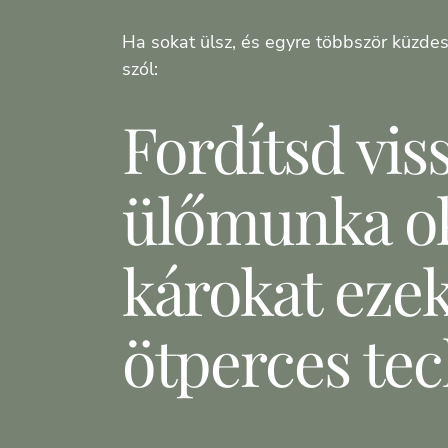
Ha sokat ülsz, és egyre többször küzdes
szól:
Fordítsd vis
ülőmunka o
károkat ezek
ötperces te