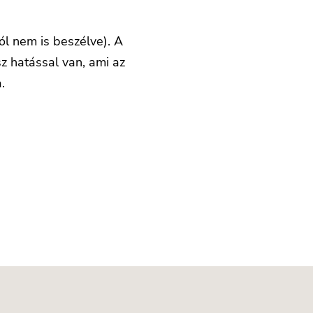
ól nem is beszélve). A
sz hatással van, ami az
.