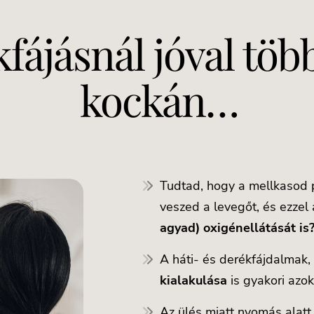
fájásnál jóval töb
kockán…
Tudtad, hogy a mellkasod p
veszed a levegőt, és ezzel
agyad) oxigénellátását is
A háti- és derékfájdalmak,
kialakulása
is gyakori azok
Az ülés miatt nyomás alatt