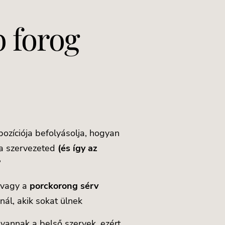
b forog
ozíciója befolyásolja, hogyan
 a szervezeted
(és így az
?
 vagy a
porckorong sérv
nál, akik sokat ülnek
 vannak a belső szervek, ezért